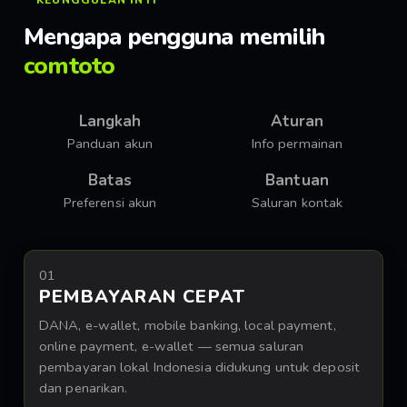
KEUNGGULAN INTI
Mengapa pengguna memilih
comtoto
Langkah
Aturan
Panduan akun
Info permainan
Batas
Bantuan
Preferensi akun
Saluran kontak
01
PEMBAYARAN CEPAT
DANA, e-wallet, mobile banking, local payment,
online payment, e-wallet — semua saluran
pembayaran lokal Indonesia didukung untuk deposit
dan penarikan.