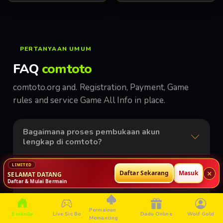
PERTANYAAN UMUM
FAQ
comtoto
comtoto.org and. Registration, Payment, Game
rules and service Game All Info in place.
Bagaimana proses pembukaan akun
lengkap di comtoto?
Berapa lama permintaan penarikan
×
Daftar Sekarang
Masuk
SELAMAT DATANG
biasanya ditinjau?
Daftar & Mulai Bermain
Apa perbedaan meja live dealer dan slot?
Permainan
Beranda
Live Sic Bo
Dadu Online
Wolf Gold
Memancing