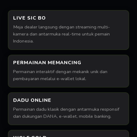
LIVE SIC BO
Meja dealer langsung dengan streaming multi-
kamera dan antarmuka real-time untuk pemain
Indonesia.
PERMAINAN MEMANCING
Permainan interaktif dengan mekanik unik dan
pembayaran melalui e-wallet lokal.
DADU ONLINE
Permainan dadu klasik dengan antarmuka responsif
dan dukungan DANA, e-wallet, mobile banking.