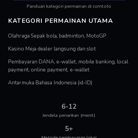
Panduan kategori permainan di comtoto
KATEGORI PERMAINAN UTAMA
Olahraga Sepak bola, badminton, MotoGP
Kasino Meja dealer langsung dan slot
Pembayaran DANA, e-wallet, mobile banking, local
payment, online payment, e-wallet
Antarmuka Bahasa Indonesia (id-ID)
6-12
Jendela penarikan (menit)
5+
Metode pembayaran lokal