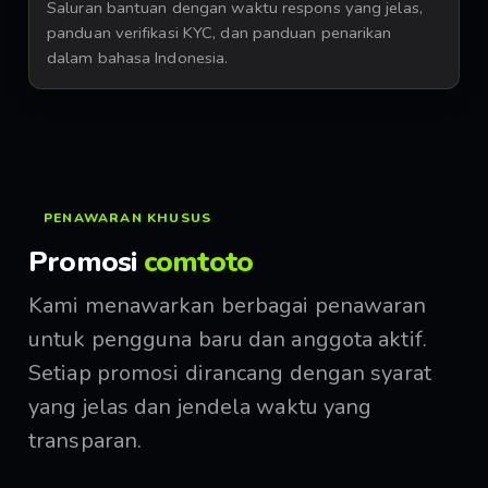
Saluran bantuan dengan waktu respons yang jelas,
panduan verifikasi KYC, dan panduan penarikan
dalam bahasa Indonesia.
PENAWARAN KHUSUS
Promosi
comtoto
Kami menawarkan berbagai penawaran
untuk pengguna baru dan anggota aktif.
Setiap promosi dirancang dengan syarat
yang jelas dan jendela waktu yang
transparan.