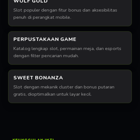
WOLF GOLD
Slot populer dengan fitur bonus dan aksesibilitas
penuh di perangkat mobile.
PERPUSTAKAAN GAME
Katalog lengkap slot, permainan meja, dan esports
dengan filter pencarian mudah.
SWEET BONANZA
Slot dengan mekanik cluster dan bonus putaran
gratis, dioptimalkan untuk layar kecil.