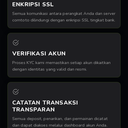
ENKRIPSI SSL
Semua komunikasi antara perangkat Anda dan server
comtoto dilindungi dengan enkripsi SSL tingkat bank.
VERIFIKASI AKUN
Proses KYC kami memastikan setiap akun dikaitkan
dengan identitas yang valid dan resmi.
CATATAN TRANSAKSI
TRANSPARAN
Semua deposit, penarikan, dan permainan dicatat
dan dapat diakses melalui dashboard akun Anda.