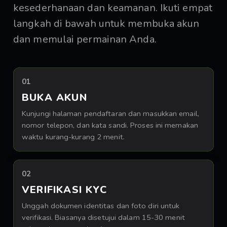
kesederhanaan dan keamanan. Ikuti empat
langkah di bawah untuk membuka akun
dan memulai permainan Anda.
01
BUKA AKUN
Kunjungi halaman pendaftaran dan masukkan email,
nomor telepon, dan kata sandi. Proses ini memakan
waktu kurang-kurang 2 menit.
02
VERIFIKASI KYC
Unggah dokumen identitas dan foto diri untuk
verifikasi. Biasanya disetujui dalam 15-30 menit