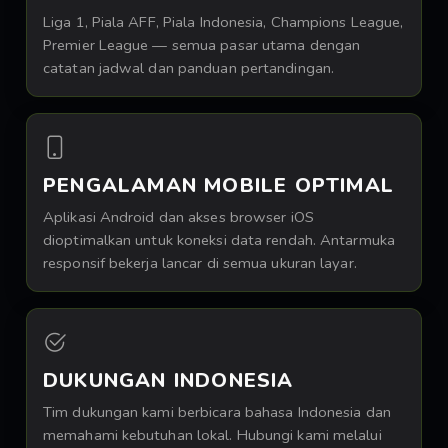
Liga 1, Piala AFF, Piala Indonesia, Champions League,
Premier League — semua pasar utama dengan
catatan jadwal dan panduan pertandingan.
PENGALAMAN MOBILE OPTIMAL
Aplikasi Android dan akses browser iOS
dioptimalkan untuk koneksi data rendah. Antarmuka
responsif bekerja lancar di semua ukuran layar.
DUKUNGAN INDONESIA
Tim dukungan kami berbicara bahasa Indonesia dan
memahami kebutuhan lokal. Hubungi kami melalui