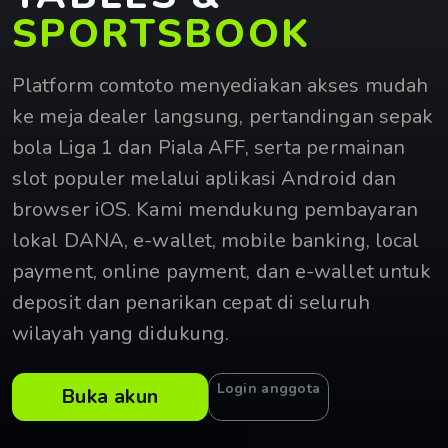
SPORTSBOOK
Platform comtoto menyediakan akses mudah
ke meja dealer langsung, pertandingan sepak
bola Liga 1 dan Piala AFF, serta permainan
slot populer melalui aplikasi Android dan
browser iOS. Kami mendukung pembayaran
lokal DANA, e-wallet, mobile banking, local
payment, online payment, dan e-wallet untuk
deposit dan penarikan cepat di seluruh
wilayah yang didukung.
Login anggota
Buka akun