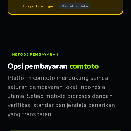
Hari pertandingan
Syarat berlaku
METODE PEMBAYARAN
Opsi pembayaran
comtoto
Platform comtoto mendukung semua
saluran pembayaran lokal Indonesia
utama. Setiap metode diproses dengan
verifikasi standar dan jendela penarikan
yang transparan.