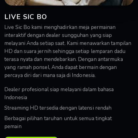
LIVE SIC BO
Live Sic Bo kami menghadirkan meja permainan
interaktif dengan dealer sungguhan yang siap
melayani Anda setiap saat. Kami menawarkan tampilan
HD dan suara jernih sehingga setiap lemparan dadu
terasa nyata dan mendebarkan. Dengan antarmuka
yang ramah ponsel, Anda dapat bermain dengan
percaya diri dari mana saja di Indonesia.
Dealer profesional siap melayani dalam bahasa
Indonesia
Streaming HD tersedia dengan latensi rendah
Berbagai pilihan taruhan untuk semua tingkat
pemain