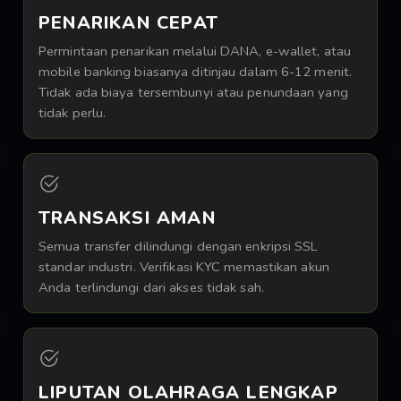
PENARIKAN CEPAT
Permintaan penarikan melalui DANA, e-wallet, atau
mobile banking biasanya ditinjau dalam 6-12 menit.
Tidak ada biaya tersembunyi atau penundaan yang
tidak perlu.
TRANSAKSI AMAN
Semua transfer dilindungi dengan enkripsi SSL
standar industri. Verifikasi KYC memastikan akun
Anda terlindungi dari akses tidak sah.
LIPUTAN OLAHRAGA LENGKAP