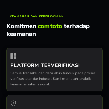
KEAMANAN DAN KEPERCAYAAN
Komitmen
comtoto
terhadap
keamanan
PLATFORM TERVERIFIKASI
Semua transaksi dan data akun tunduk pada proses
verifikasi standar industri. Kami mematuhi praktik
keamanan internasional.