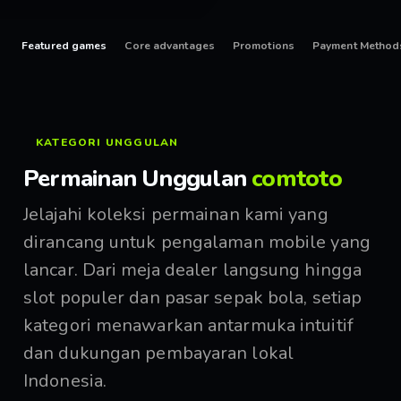
Featured games
Core advantages
Promotions
Payment Method
KATEGORI UNGGULAN
Permainan Unggulan
comtoto
Jelajahi koleksi permainan kami yang
dirancang untuk pengalaman mobile yang
lancar. Dari meja dealer langsung hingga
slot populer dan pasar sepak bola, setiap
kategori menawarkan antarmuka intuitif
dan dukungan pembayaran lokal
Indonesia.