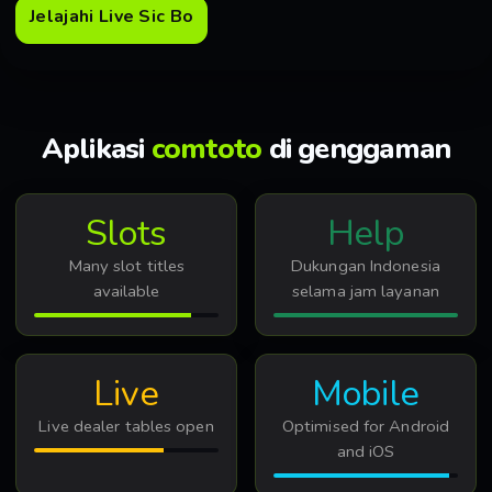
Jelajahi Live Sic Bo
Aplikasi
comtoto
di genggaman
Slots
Help
Many slot titles
Dukungan Indonesia
available
selama jam layanan
Live
Mobile
Live dealer tables open
Optimised for Android
and iOS