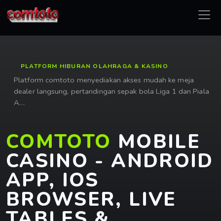
comtoto
PLATFORM HIBURAN OLAHRAGA & KASINO
Platform comtoto menyediakan akses mudah ke meja
dealer langsung, pertandingan sepak bola Liga 1 dan Piala
A…
COMTOTO
MOBILE
CASINO - ANDROID
APP, IOS
BROWSER, LIVE
TABLES &