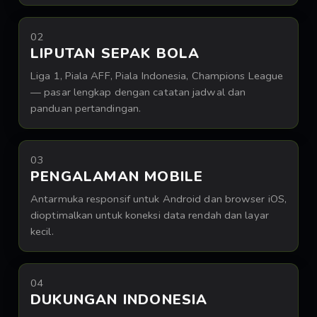
02
LIPUTAN SEPAK BOLA
Liga 1, Piala AFF, Piala Indonesia, Champions League
— pasar lengkap dengan catatan jadwal dan
panduan pertandingan.
03
PENGALAMAN MOBILE
Antarmuka responsif untuk Android dan browser iOS,
dioptimalkan untuk koneksi data rendah dan layar
kecil.
04
DUKUNGAN INDONESIA